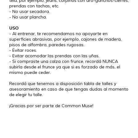
tela, por ejemplo, jeans, corpiños con aro-ganchos-cierres,
prendas con tachas, etc.
- No usar secadora.
- No usar plancha.
USO
- Al entrenar, te recomendamos no apoyarte en
superficies abrasivas, por ejemplo, cajones de madera,
pisos de alfombra, paredes rugosas.
- Evitar roces.
- Evitar acomodar las prendas con las uñas.
- Si compraste una calza con frunce, recordá NUNCA
subirla desde el frunce ya que si es forzado de más, el
mismo puede ceder.
Recordá que tenemos a disposición tabla de talles y
asesoramiento en caso de que tengas dudas al momento
de elegir tu talle.
¡Gracias por ser parte de Common Muse!