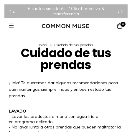
6 cuotas sin interés | 10% off efectivo &
WELCOME
10% OF
transferencia
0
Inicio
>
Cuidado de tus prendas
Cuidado de tus
prendas
¡Hola! Te queremos dar algunas recomendaciones para
que mantengas siempre lindas y en buen estado tus
prendas.
LAVADO
- Lavar los productos a mano con agua fría o
en programa delicado.
- No lavar junto a otras prendas que pueden maltratar la