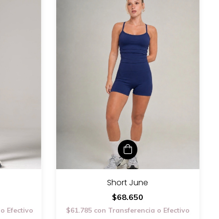
Short June
$68.650
$61.785
con
Transferencia o Efectivo
o Efectivo