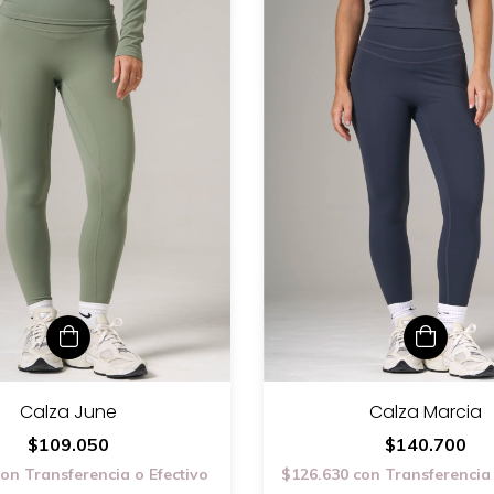
Calza June
Calza Marcia
$109.050
$140.700
con
Transferencia o Efectivo
$126.630
con
Transferencia 