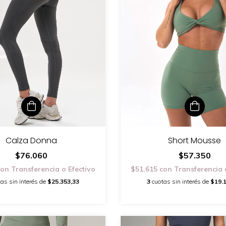
Short Mousse
Calza Donna
$57.350
$76.060
$51.615
con
Transferencia 
con
Transferencia o Efectivo
3
cuotas sin interés de
$19.
as sin interés de
$25.353,33