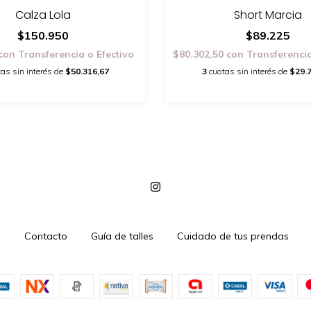
Short Marcia
Calza Lola
$89.225
$150.950
$80.302,50
con
Transferencia
con
Transferencia o Efectivo
3
cuotas sin interés de
$29.
as sin interés de
$50.316,67
s
Contacto
Guía de talles
Cuidado de tus prendas