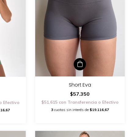
Short Eva
$57.350
$51.615
con
Transferencia o Efectivo
o Efectivo
3
cuotas sin interés de
$19.116,67
116,67