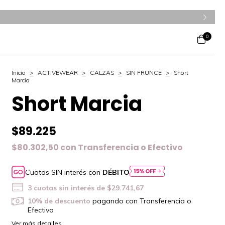
0
Inicio
>
ACTIVEWEAR
>
CALZAS
>
SIN FRUNCE
>
Short
Marcia
Short Marcia
$89.225
$80.302,50
con
Transferencia o Efectivo
Cuotas SIN interés con
DÉBITO
3
cuotas sin interés de
$29.741,67
10% de descuento
pagando con Transferencia o
Efectivo
Ver más detalles