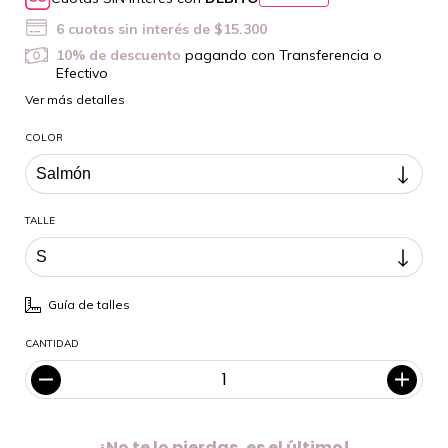
6
cuotas sin interés de
$15.300
10% de descuento
pagando con Transferencia o
Efectivo
Ver más detalles
COLOR
TALLE
Guía de talles
CANTIDAD
¡No te lo pierdas, es el último!