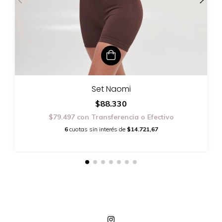
Set Naomi
$88.330
$79.497
con
Transferencia o Efectivo
6
cuotas sin interés de
$14.721,67