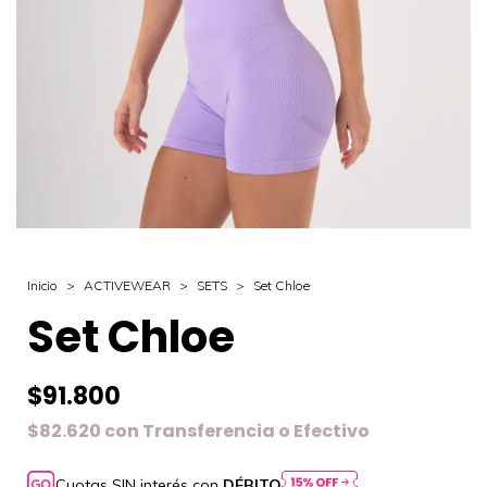
Inicio
>
ACTIVEWEAR
>
SETS
>
Set Chloe
Set Chloe
$91.800
$82.620
con
Transferencia o Efectivo
Cuotas SIN interés con
DÉBITO