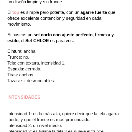
un diseño limpio y sin frunce.
El 
top
es simple pero potente, con un 
agarre fuerte
 que 
ofrece excelente contención y seguridad en cada 
movimiento.
Si buscás un 
set corto con ajuste perfecto, firmeza y 
estilo
, el 
Set CHLOE
 es para vos.
Cintura
: ancha.
Frunce: no.
Tela: con textura, intensidad 1.
Espalda
: cerrada.
Tiras: anchas.
Tazas: si, desmontables.
INTENSIDADES
Intensidad 1: es la más alta, quiere decir que la tela agarra 
fuerte, y que el frunce es más pronunciado.
Intensidad 2: un nivel medio.
Intensidad 3: es liviana la tela y es suave el frunce.