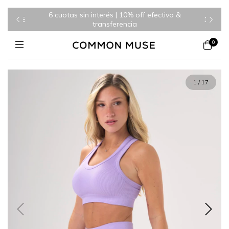
6 cuotas sin interés | 10% off efectivo &
WELCOME
10% OF
transferencia
0
1
/
17