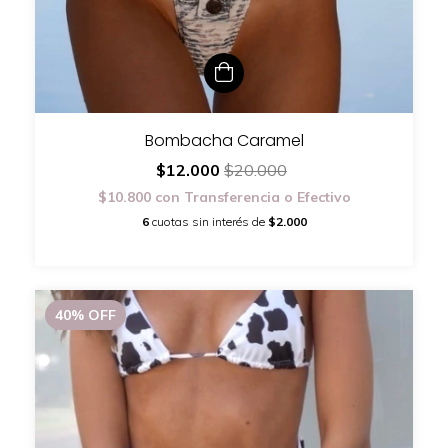
Bombacha Caramel
$12.000
$20.000
$10.800
con
Transferencia o Efectivo
6
cuotas sin interés de
$2.000
40
%
OFF