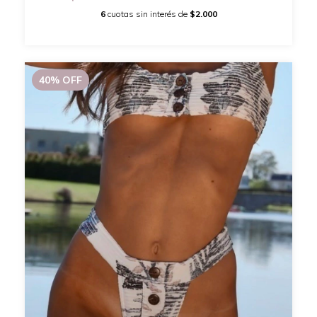
6
cuotas sin interés de
$2.000
40
%
OFF